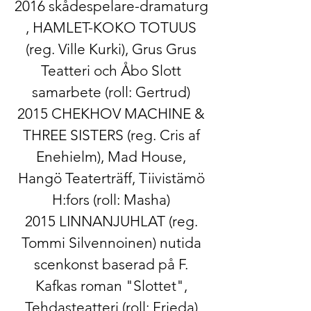
2016 ​skådespelare-dramaturg​
, ​HAMLET-KOKO TOTUUS​
(reg. Ville Kurki), Grus Grus
Teatteri och Åbo Slott
samarbete (roll: Gertrud)
2015 ​CHEKHOV MACHINE &
THREE SISTERS​ (reg. Cris af
Enehielm), Mad House,
Hangö Teaterträff, Tiivistämö
H:fors (roll: Masha)
2015 ​LINNANJUHLAT​ (reg.
Tommi Silvennoinen) nutida
scenkonst baserad på F.
Kafkas roman "Slottet",
Tehdasteatteri (roll: Frieda)