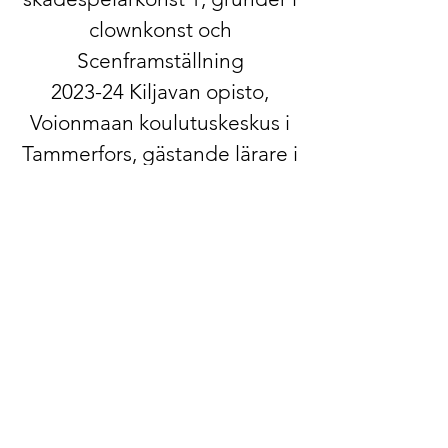
clownkonst och
Scenframställning
2023-24 Kiljavan opisto,
Voionmaan koulutuskeskus i
Tammerfors, gästande lärare i
kursen "En dykning i det
främmande -
skådespelarkonstens stilistik"
och "Absurd teater"
2021-24 Arcada
yrkeshögskola, lektor och
timanställd lärare, bl.a.
Drama- och storytelling,
Konstnärlig produktion