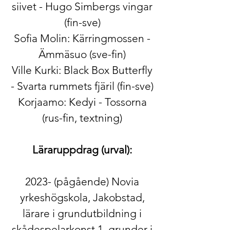
siivet - Hugo Simbergs vingar
(fin-sve)
Sofia Molin: Kärringmossen -
Ämmäsuo (sve-fin)
Ville Kurki: Black Box Butterfly
- Svarta rummets fjäril (fin-sve)
Korjaamo: Kedyi - Tossorna
(rus-fin, textning)
Läraruppdrag (urval):
2023- (pågående) Novia
yrkeshögskola, Jakobstad,
lärare i grundutbildning i
skådespelarkonst 1, grunder i