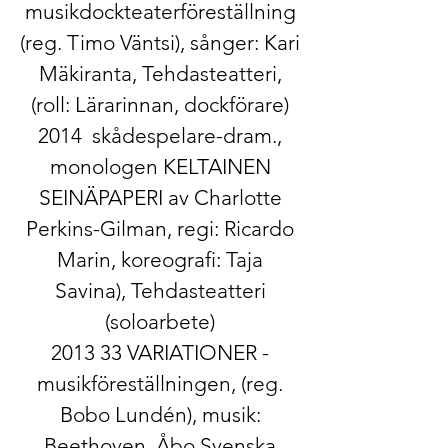
musikdockteaterföreställning
(reg. Timo Väntsi), sånger: Kari
Mäkiranta, Tehdasteatteri,
(roll: Lärarinnan, dockförare)
2014 ​ skådespelare-dram.​,
monologen ​KELTAINEN
SEINÄPAPERI​ av Charlotte
Perkins-Gilman, regi: Ricardo
Marin, koreografi: Taja
Savina), Tehdasteatteri
(soloarbete)
2013 ​33 VARIATIONER​ -
musikföreställningen, (reg.
Bobo Lundén), musik:
Beethoven, Åbo Svenska